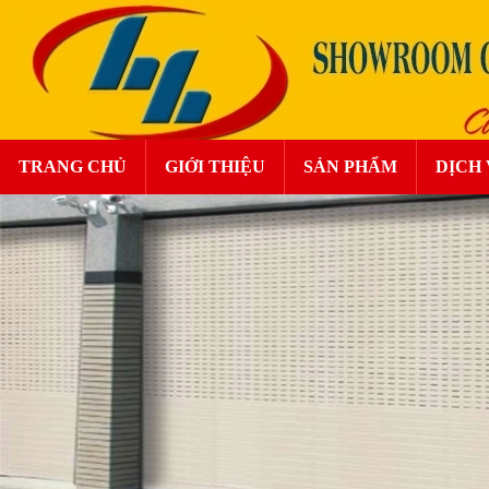
TRANG CHỦ
GIỚI THIỆU
SẢN PHẨM
DỊCH