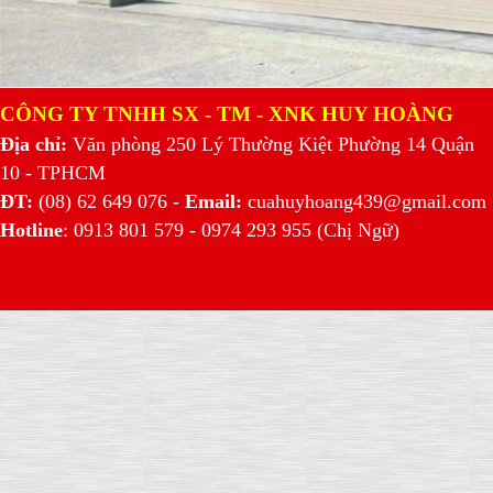
CÔNG TY TNHH SX - TM - XNK HUY HOÀNG
Địa chỉ:
V
ăn phòng 250 Lý Thường Kiệt Phường 14 Quận
10 - TPHCM
ĐT:
(08) 62 649 076 -
Email:
cuahuyhoang439@gmail.com
Hotline
: 0913 801 579 - 0974 293 955 (Chị Ngữ)